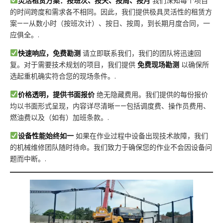
灵活租赁方案：按班次、按天、按周、按月
我们深知每个项目
的时间跨度和需求各不相同。因此，我们提供极具灵活性的租赁方
案——从数小时（按班次计）、按日、按周，到长期月度合同，一
应俱全。.
快速响应，免费勘测
请立即联系我们，我们的团队将迅速回
复。对于需要技术规划的项目，我们提供
免费现场勘测
以确保所
选起重机确实符合您的现场条件。.
价格透明，提供书面报价
绝无隐藏费用。我们提供的每份报价
均以书面形式呈现，内容详尽清晰——包括调度费、操作员费用、
燃油费以及（如有）加班条款。.
设备性能始终如一
如果在作业过程中设备出现技术故障，我们
的机械维修团队随时待命。我们致力于确保您的作业不会因设备问
题而中断。.