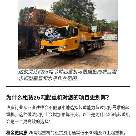
这款灵活的25吨吊臂起重机可根据您的项目需
求调整垂直和水平作业范围。.
为什么租赁25吨起重机对您的项目更划算？
许多行业从业者往往会不假思索地选择起重能力超过实际需求的起
重机。这种做法实际上会增加预算开支。以下是为什么25吨起重机
会是一个更高效的选择：
租金更实惠
25吨起重机的租赁费用通常低于30吨及以上起重机。