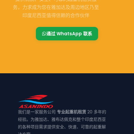
务，力求成为您在雅加达及周边地区乃至
印度尼西亚值得信赖的合作伙伴
通过 WhatsApp 联系
我们是一家服务公司
专业起重机租赁
20 多年的
经验。为雅加达、雅布达佩克和整个印度尼西亚
的各种项目需求提供安全、快速、可靠的起重解