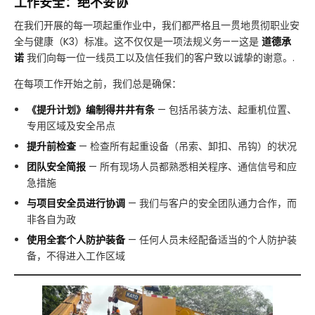
工作安全：绝不妥协
在我们开展的每一项起重作业中，我们都严格且一贯地贯彻职业安
全与健康（K3）标准。这不仅仅是一项法规义务——这是
道德承
诺
我们向每一位一线员工以及信任我们的客户致以诚挚的谢意。.
在每项工作开始之前，我们总是确保：
《提升计划》编制得井井有条
— 包括吊装方法、起重机位置、
专用区域及安全吊点
提升前检查
— 检查所有起重设备（吊索、卸扣、吊钩）的状况
团队安全简报
— 所有现场人员都熟悉相关程序、通信信号和应
急措施
与项目安全员进行协调
— 我们与客户的安全团队通力合作，而
非各自为政
使用全套个人防护装备
— 任何人员未经配备适当的个人防护装
备，不得进入工作区域