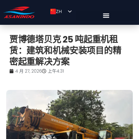
ZH
ID
EN
贾博德塔贝克 25 吨起重机租
赁：建筑和机械安装项目的精
密起重解决方案
4 月 27, 2026
上午4:31