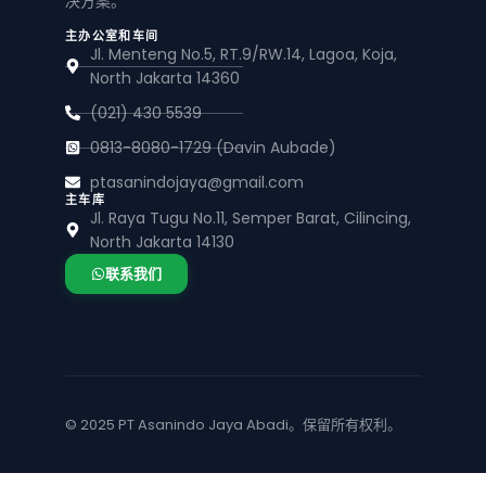
决方案。
主办公室和车间
Jl. Menteng No.5, RT.9/RW.14, Lagoa, Koja,
North Jakarta 14360
(021) 430 5539
0813-8080-1729 (Davin Aubade)
ptasanindojaya@gmail.com
主车库
Jl. Raya Tugu No.11, Semper Barat, Cilincing,
North Jakarta 14130
联系我们
© 2025 PT Asanindo Jaya Abadi。保留所有权利。