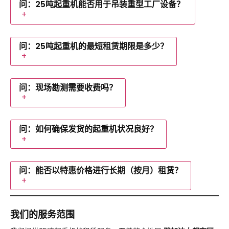
问：25吨起重机能否用于吊装重型工厂设备？
+
问：25吨起重机的最短租赁期限是多少？
+
问：现场勘测需要收费吗？
+
问：如何确保发货的起重机状况良好？
+
问：能否以特惠价格进行长期（按月）租赁？
+
我们的服务范围