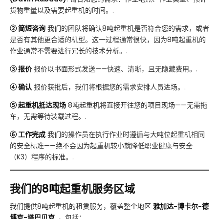
货物重量以及需要起重机的时间。.
② 简短咨询
我们的团队将确认8吨起重机是否符合您的需求，或者
是否有其他更合适的机型。这一过程通常很快，因为8吨起重机的
作业通常不需要进行冗长的技术分析。.
③ 报价
报价以书面形式发送——快速、清晰，且无隐藏费用。.
④ 确认
报价获批后，我们将根据您的需求安排人员进场。.
⑤ 起重机抵达现场
8吨起重机将直接开往您的项目现场——无需拖
车，无需等待装载过程。.
⑥ 工作完成
我们的操作员在执行作业时遵循与大吨位起重机相同
的安全标准——绝不会因为起重机较小就降低职业健康与安全
（K3）程序的标准。.
我们的8吨起重机服务区域
我们提供8吨起重机的租赁服务，覆盖整个地区
雅加达-博卡尔-德
博克-塔巴贝克
, ，包括：