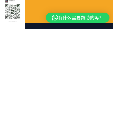
有什么需要帮助的吗？
我们是一家服务公司
专业起重机租赁
20 多年的
经验。为雅加达、雅布达佩克和整个印度尼西亚
的各种项目需求提供安全、快速、可靠的起重解
决方案。
主办公室和车间
Jl. Menteng No.5, RT.9/RW.14, Lagoa, Koja,
North Jakarta 14360
(021) 430 5539
0813-8080-1729 (Davin Aubade)