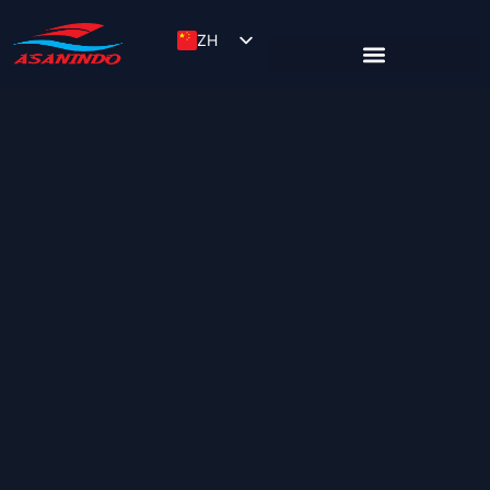
ZH
ID
EN