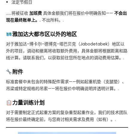
法定节假日
……将被征收
加班费
具体金额我们将在报价中明确告知——
不会出
现在最终账单上。.
不出所料。.
雅加达大都市区以外的地区
对于雅加达-博卡尔-德博克-塔巴贝克（Jabodetabek）地区以
外的项目，调动和撤离将收取额外费用，具体金额将根据距离和路
线计算。请联系我们，以获取前往您所在地点的调动费用估算。.
附件
标准套餐中未包含的特殊配件需求——例如起重机垫（支腿垫）、
吊梁或特定规格的吊索——将在报价中明确说明并透明计算。.
力量训练计划
对于需要制定正式起重方案的复杂重型起重作业，我们的技术团队
将在报价最终确定前，与您商讨相关需求及费用（如有）。.