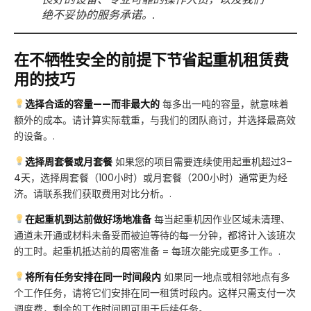
绝不妥协的服务承诺。.
在不牺牲安全的前提下节省起重机租赁费
用的技巧
选择合适的容量——而非最大的
每多出一吨的容量，就意味着
额外的成本。请计算实际载重，与我们的团队商讨，并选择最高效
的设备。.
选择周套餐或月套餐
如果您的项目需要连续使用起重机超过3–
4天，选择周套餐（100小时）或月套餐（200小时）通常更为经
济。请联系我们获取费用对比分析。.
在起重机到达前做好场地准备
每当起重机因作业区域未清理、
通道未开通或材料未备妥而被迫等待的每一分钟，都将计入该班次
的工时。起重机抵达前的周密准备 = 每班次能完成更多工作。.
将所有任务安排在同一时间段内
如果同一地点或相邻地点有多
个工作任务，请将它们安排在同一租赁时段内。这样只需支付一次
调度费，剩余的工作时间即可用于后续任务。.