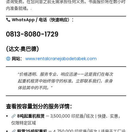
咨询免费。在您同意之前无需承担任何义务。书面报价将在数小时
内准备就绪。.
WhatsApp / 电话（快速响应）：
0813-8080-1729
(达文·奥巴德)
网站：
www.rentalcranejabodetabek.com
“价格透明、服务专业、响应迅速——这是我们在每次
起重机租赁中始终恪守的标准。立即联系我们，亲身
体验其中的不同。”
查看按容量划分的服务详情：
8吨起重机租赁
— 3,500,000 印尼盾/班次 | 快捷、实惠，
仅限特定区域
租赁25吨起重机
— 4,750,000 印尼盾/班次 | 适用于工厂设