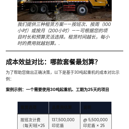
我们提供三种租赁方案——按班次、按周（100
小时）或按月（200小时）——可根据您的项
目时长和预算灵活选择。租赁时间越长，每小
时的费用就越划算。.
成本效益对比：哪款套餐最划算？
为了帮助您做出正确决策，以下是基于30吨起重机的成本对比示
例：
案例示例：一个需要使用30吨起重机、工期为25天的项目
租赁选项
总费用估算
说明
按班次计费
137,500,000
@ 5,500,000
（每天1班×25
印尼盾
印尼盾 × 25