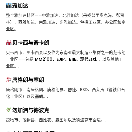
雅加达
整个雅加达特区——中雅加达、北雅加达（丹戎普里奥克港、彭贾
林）、西雅加达、南雅加达、东雅加达。包括工业区、办公区和商
业区。.
贝卡西与奇卡朗
贝卡西市、贝卡西县以及作为东南亚最大制造业集群之一的芝卡朗
工业区——包括
MM2100、EJIP、BIIE、现代Esti
, ，以及其他工
业区。.
唐格朗与塞朗
唐格朗市、南唐格朗、唐格朗县、瑟蓬、BSD、西莱贡（钢铁和石
化工业区）以及塞朗。.
勿加泗与德波克
茂物市、茂物县、西比农、森图尔以及德波克市全境。.