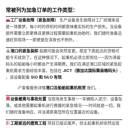
常被列为加急订单的工作类型：
工厂设备故障（紧急故障）
生产设备发生故障对工厂经理来说
是一场噩梦。每小时的停机时间都意味着实际的生产损失。当设备
部件需要立即更换且更换过程需要起重机协助时，我们随时准备迅
速赶到现场——即使是在深夜也不例外。.
港口的紧急装卸
船期可能会突然变更。原定下周抵达的货物可
能今天就到了。在这种情况下，起重机必须立即到位——因为滞留
码头的船舶每小时都会产生滞期费。我们在满足港口区域的紧急起
重机需求方面经验丰富，包括在
JICT（雅加达国际集装箱码头）
,
，该设备配备
SIO 和 SILO 有效
.
查看服务详情
港口及船舶起重机租赁
我们。.
设备撤离与事故处置
当现场发生事故——车辆陷入泥泞、设备坠
落，或其他需要起重机进行救援的紧急情况——时间就是一切。我
们随时准备响应，并派遣距离您所在位置最近的设备。.
工期紧迫的建筑工程
项目已接近尾声，但主起重机却突然出现