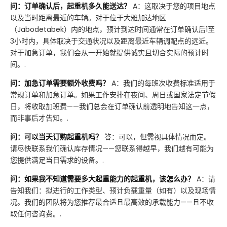
问：订单确认后，起重机多久能送达？
A：这取决于您的项目地点
以及当时距离最近的车辆。对于位于大雅加达地区
（Jabodetabek）内的地点，预计到达时间通常在订单确认后1至
3小时内，具体取决于交通状况以及距离最近车辆调配点的远近。
对于加急订单，我们会从一开始就提供诚实且切合实际的预计时
间。.
问：加急订单需要额外收费吗？
A：我们的每班次收费标准适用于
常规订单和加急订单。如果工作安排在夜间、周日或国家法定节假
日，将收取加班费——我们总会在订单确认前透明地告知这一点，
而非事后才告知。.
问：可以当天订购起重机吗？
答：可以，但需视具体情况而定。
请尽快联系我们确认库存情况——您联系得越早，我们越有可能为
您提供满足当日需求的设备。.
问：如果我不知道需要多大起重能力的起重机，该怎么办？
A：请
告知我们：拟进行的工作类型、预计负载重量（如有）以及现场情
况。我们的团队将为您推荐最合适且最高效的承载能力——且不收
取任何咨询费。.