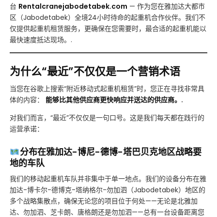
台
Rentalcranejabodetabek.com
— 作为您在雅加达大都市
区（Jabodetabek）全境24小时待命的起重机合作伙伴。我们不
仅提供起重机租赁服务，更确保在您需要时，最合适的起重机能以
最快速度抵达现场。.
为什么“最近”不仅仅是一个营销术语
当您在谷歌上搜索“附近移动式起重机租赁”时，您正在寻找非常具
体的内容：
能够比其他供应商更快响应并送达的供应商。.
对我们而言，“最近”不仅仅是一句口号。这是我们每天都在践行的
运营承诺：
分布在雅加达-博尼-德博-塔巴贝克地区战略要
地的车队
我们的移动起重机车队并非集中于单一地点。我们的设备分布在雅
加达-博卡尔-德博克-塔纳格尔-勿加泗（Jabodetabek）地区的
多个战略集散点，确保无论您的项目位于何处——无论是北雅加
达、勿加泗、芝卡朗、唐格朗还是勿加泗——总有一台设备距离您