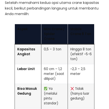
Setelah memahami kedua opsi utama crane kapasitas
kecil, berikut perbandingan langsung untuk membantu
Anda memilih:
Aspek
Mini Crane /
Mobile
Spider
Crane 8 Ton
Crane
Kapasitas
0,5 – 3 ton
Hingga 8 ton
Angkat
(efektif ~5-6
ton)
Lebar Unit
60 cm – 1,2
~2,3 – 2,5
meter (saat
meter
dilipat)
Bisa Masuk
Ya
Tidak
Gedung
(melalui
(hanya luar
pintu
gedung)
standar)