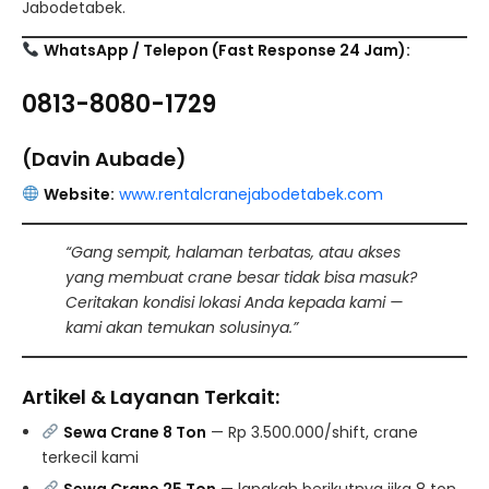
Jabodetabek.
WhatsApp / Telepon (Fast Response 24 Jam):
0813-8080-1729
(Davin Aubade)
Website:
www.rentalcranejabodetabek.com
“Gang sempit, halaman terbatas, atau akses
yang membuat crane besar tidak bisa masuk?
Ceritakan kondisi lokasi Anda kepada kami —
kami akan temukan solusinya.”
Artikel & Layanan Terkait:
Sewa Crane 8 Ton
— Rp 3.500.000/shift, crane
terkecil kami
Sewa Crane 25 Ton
— langkah berikutnya jika 8 ton