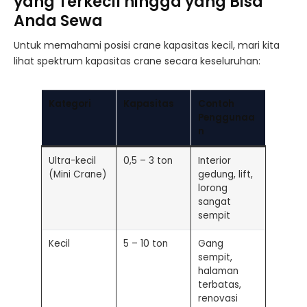
yang Terkecil hingga yang Bisa
Anda Sewa
Untuk memahami posisi crane kapasitas kecil, mari kita
lihat spektrum kapasitas crane secara keseluruhan:
Kategori
Kapasitas
Contoh
Penggunaa
n
Ultra-kecil
0,5 – 3 ton
Interior
(Mini Crane)
gedung, lift,
lorong
sangat
sempit
Kecil
5 – 10 ton
Gang
sempit,
halaman
terbatas,
renovasi