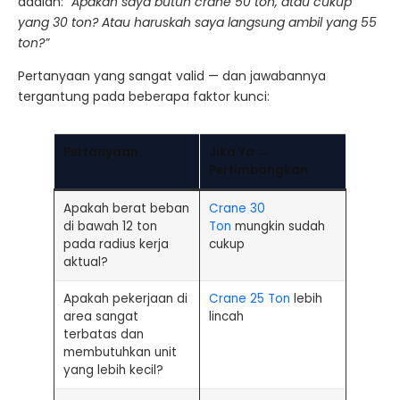
adalah:
“Apakah saya butuh crane 50 ton, atau cukup
yang 30 ton? Atau haruskah saya langsung ambil yang 55
ton?”
Pertanyaan yang sangat valid — dan jawabannya
tergantung pada beberapa faktor kunci:
Pertanyaan
Jika Ya →
Pertimbangkan
Apakah berat beban
Crane 30
di bawah 12 ton
Ton
mungkin sudah
pada radius kerja
cukup
aktual?
Apakah pekerjaan di
Crane 25 Ton
lebih
area sangat
lincah
terbatas dan
membutuhkan unit
yang lebih kecil?