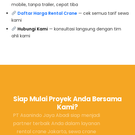
mobile, tanpa trailer, cepat tiba
Daftar Harga Rental Crane
— cek semua tarif sewa
kami
Hubungi Kami
— konsultasi langsung dengan tim
ahli kami
Siap Mulai Proyek Anda Bersama
Kami?
PT Asanindo Jaya Abadi siap menjadi
partner terbaik Anda dalam layanan
rental crane Jakarta, sewa crane