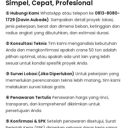
Simpel, Cepat, Profesional
① Hubungi Kami
WhatsApp atau telepon ke
0813-8080-
1729 (Davin Aubade)
. Sampaikan detail proyek: lokasi,
jenis pekerjaan, berat dan dimensi beban, ketinggian dan
radius angkat yang dibutuhkan, dan estimasi durasi.
② Konsultasi Teknis
Tim kami menganalisis kebutuhan
Anda dan mengkonfirmasi apakah crane 50 ton adalah
pilihan optimal, atau apakah ada unit lain yang lebih
sesuai untuk kondisi spesifik proyek Anda.
③ Survei Lokasi (Jika Diperlukan)
Untuk pekerjaan yang
memerlukan perencanaan teknis lebih matang, tim kami
melakukan survei lokasi gratis.
④ Penawaran Tertulis
Penawaran harga yang rinci,
transparan, dan komprehensif dikirimkan untuk
persetujuan Anda.
⑤ Konfirmasi & SPK
Setelah penawaran disetujui, Surat
Perintah Kerja (SPK) disiapkan sebagai dasar kerja sama