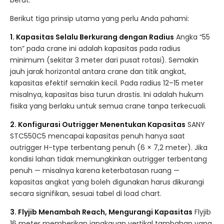
berat.
Berikut tiga prinsip utama yang perlu Anda pahami:
1. Kapasitas Selalu Berkurang dengan Radius
Angka “55
ton” pada crane ini adalah kapasitas pada radius
minimum (sekitar 3 meter dari pusat rotasi). Semakin
jauh jarak horizontal antara crane dan titik angkat,
kapasitas efektif semakin kecil. Pada radius 12–15 meter
misalnya, kapasitas bisa turun drastis. Ini adalah hukum
fisika yang berlaku untuk semua crane tanpa terkecuali.
2. Konfigurasi Outrigger Menentukan Kapasitas
SANY
STC550C5 mencapai kapasitas penuh hanya saat
outrigger H-type terbentang penuh (6 × 7,2 meter). Jika
kondisi lahan tidak memungkinkan outrigger terbentang
penuh — misalnya karena keterbatasan ruang —
kapasitas angkat yang boleh digunakan harus dikurangi
secara signifikan, sesuai tabel di load chart.
3. Flyjib Menambah Reach, Mengurangi Kapasitas
Flyjib
16 meter memberikan jangkauan vertikal tambahan yang