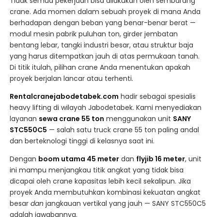
Tidak semua pekerjaan bisa dilakukan oleh sembarang
crane. Ada momen dalam sebuah proyek di mana Anda
berhadapan dengan beban yang benar-benar berat —
modul mesin pabrik puluhan ton, girder jembatan
bentang lebar, tangki industri besar, atau struktur baja
yang harus ditempatkan jauh di atas permukaan tanah.
Di titik itulah, pilihan crane Anda menentukan apakah
proyek berjalan lancar atau terhenti.
Rentalcranejabodetabek.com
hadir sebagai spesialis
heavy lifting di wilayah Jabodetabek. Kami menyediakan
layanan
sewa crane 55 ton
menggunakan unit
SANY
STC550C5
— salah satu truck crane 55 ton paling andal
dan berteknologi tinggi di kelasnya saat ini.
Dengan
boom utama 45 meter
dan
flyjib 16 meter
, unit
ini mampu menjangkau titik angkat yang tidak bisa
dicapai oleh crane kapasitas lebih kecil sekalipun. Jika
proyek Anda membutuhkan kombinasi kekuatan angkat
besar
dan
jangkauan vertikal yang jauh — SANY STC550C5
adalah jawabannya.