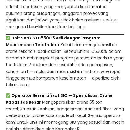
Memilih vendor crane 55 ton bukan hanya soal harga. Ini
adalah keputusan yang menyentuh keselamatan
puluhan orang di lapangan, anggaran proyek yang
signifikan, dan jadwal yang tidak boleh meleset. Berikut
mengapa klien-klien kami kembali lagi:
Unit SANY STC550C5 Asli dengan Program
Maintenance Terstruktur
Kami tidak mengoperasikan
crane rekondisi asal-asalan. Setiap unit STC550C5 dalam
armada kami menjalani program perawatan berkala yang
terstruktur. Sebelum dan sesudah setiap penugasan,
kondisi unit — mulai dari mesin, sistem hidrolik, wire rope,
hingga semua komponen keselamatan — diperiksa oleh
teknisi kami.
Operator Bersertifikat SIO — Spesialisasi Crane
Kapasitas Besar
Mengoperasikan crane 55 ton
membutuhkan keahlian, pengalaman, dan sertifikasi yang
berbeda dari crane kapasitas lebih kecil. Semua operator
kami untuk unit ini memegang SIO yang sesuai dan masih
berlaku, diterbitkan oleh Kemnaker RI.