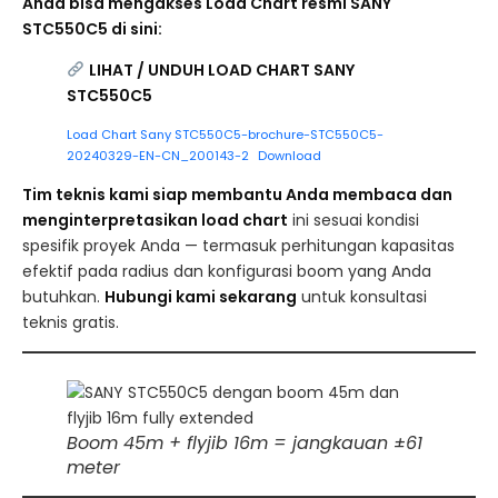
Anda bisa mengakses Load Chart resmi SANY
STC550C5 di sini:
LIHAT / UNDUH LOAD CHART SANY
STC550C5
Load Chart Sany STC550C5-brochure-STC550C5-
20240329-EN-CN_200143-2
Download
Tim teknis kami siap membantu Anda membaca dan
menginterpretasikan load chart
ini sesuai kondisi
spesifik proyek Anda — termasuk perhitungan kapasitas
efektif pada radius dan konfigurasi boom yang Anda
butuhkan.
Hubungi kami sekarang
untuk konsultasi
teknis gratis.
Boom 45m + flyjib 16m = jangkauan ±61
meter