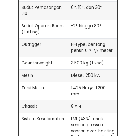
Sudut Pemasangan
0°, 15°, dan 30°
Jib
Sudut Operasi Boom
-2° hingga 80°
(Luffing)
Outrigger
H-type, bentang
penuh 6 × 7,2 meter
Counterweight
3.500 kg (fixed)
Mesin
Diesel, 250 kW
Torsi Mesin
1.425 Nm @ 1.200
rpm
Chassis
8 × 4
Sistem Keselamatan
LMI (±3%), angle
sensor, pressure
sensor, over-hoisting