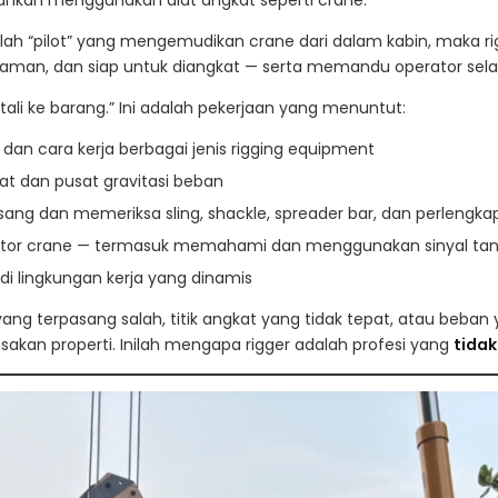
alah “pilot” yang mengemudikan crane dari dalam kabin, maka r
aman, dan siap untuk diangkat — serta memandu operator selam
tali ke barang.” Ini adalah pekerjaan yang menuntut:
dan cara kerja berbagai jenis rigging equipment
rat dan pusat gravitasi beban
g dan memeriksa sling, shackle, spreader bar, dan perlengka
tor crane — termasuk memahami dan menggunakan sinyal tan
i lingkungan kerja yang dinamis
 yang terpasang salah, titik angkat yang tidak tepat, atau beba
usakan properti. Inilah mengapa rigger adalah profesi yang
tidak