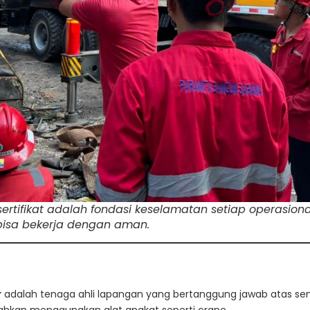
rtifikat adalah fondasi keselamatan setiap operasional
 bisa bekerja dengan aman.
r
adalah tenaga ahli lapangan yang bertanggung jawab atas s
ahkan menggunakan alat angkat seperti crane.