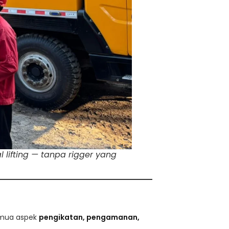
 lifting — tanpa rigger yang
emua aspek
pengikatan, pengamanan,